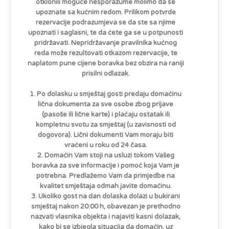
otklonili moguće nesporazume molimo da se
upoznate sa kućnim redom. Prilikom potvrde
rezervacije podrazumjeva se da ste sa njime
upoznati i saglasni, te da ćete ga se u potpunosti
pridržavati. Nepridržavanje pravilnika kućnog
reda može rezultovati otkazom rezervacije, te
naplatom pune cijene boravka bez obzira na raniji
prisilni odlazak.
1. Po dolasku u smještaj gosti predaju domaćinu
lična dokumenta za sve osobe zbog prijave
(pasoše ili lične karte) i plaćaju ostatak ili
kompletnu svotu za smještaj (u zavisnosti od
dogovora). Lični dokumenti Vam moraju biti
vraćeni u roku od 24 časa.
2. Domaćin Vam stoji na usluzi tokom Vašeg
boravka za sve informacije i pomoć koja Vam je
potrebna. Predlažemo Vam da primjedbe na
kvalitet smještaja odmah javite domaćinu.
3. Ukoliko gost na dan dolaska dolazi u bukirani
smještaj nakon 20:00 h, obavezan je prethodno
nazvati vlasnika objekta i najaviti kasni dolazak,
kako bi se izbjegla situacija da domaćin, uz