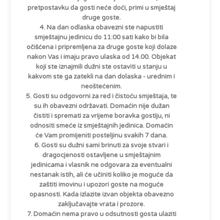
pretpostavku da gosti neće doći, primi u smještaj
druge goste.
4. Na dan odlaska obavezni ste napustiti
smještajnu jedinicu do 11:00 sati kako bi bila
očišćena i pripremljena za druge goste koji dolaze
nakon Vas i imaju pravo ulaska od 14.00. Objekat
koji ste iznajmili dužni ste ostaviti u stanju u
kakvom ste ga zatekli na dan dolaska - urednim i
neoštećenim.
5. Gosti su odgovorni za red i čistoću smještaja, te
su ih obavezni održavati. Domaćin nije dužan
čistiti i spremati za vrijeme boravka gostiju, ni
odnositi smeće iz smještajnih jedinica. Domaćin
će Vam promijeniti posteljinu svakih 7 dana.
6. Gosti su dužni sami brinuti za svoje stvari i
dragocjenosti ostavljene u smještajnim
jedinicama i vlasnik ne odgovara za eventualni
nestanak istih, ali će učiniti koliko je moguće da
zaštiti imovinu i upozori goste na moguće
opasnosti. Kada izlazite izvan objekta obavezno
zaključavajte vrata i prozore.
7. Domaćin nema pravo u odsutnosti gosta ulaziti