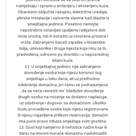
jedinicu i odnosite se sa obzirom prema
namještaju i opremi u enterijeru i eksterijeru kuće.
Obavezno isključite rasvjetu, električne uređaje,
plinske instalacije i zatvorite slavine kad izlazite iz
smejštajne jedinice. Posebno nemojte
nepotrebno ostavljati upaljene radijatore dok
niste unutra, niti ih koristiti uz otvorene prozore i
vrata. Zabranjeno bacati otpatke u klozetske
šolje, umivaonike i druga mjesta koja nisu za to
predviđena, odnosno po dvorištu i u neposrednoj
blizini kuće.
11. U smještajnoj jedinici, nije zabranjeno
dovođenje osoba koje nijesu korisnici tog
smještaja u toku dana, ali uz prethodno
odobrenje domaćina, pri čemu se podrazumjeva
da se neće remetiti mir. Međutim dovođenje
drugih osoba na noćenje se dodatno naplaćuje,
uz odobrenje i dogovor sa domaćinom. Ukoliko
budu pronađene osobe koje nijesu registrovane
ili nijesu najavljene prilikom rezervacije, domaćin
ima puno pravo otkaza smještaja svim gostima.
12. Gost koji namjerno ili nehotice načini kvar ili
štetu na imovini moraće domaćinu nadoknaditi