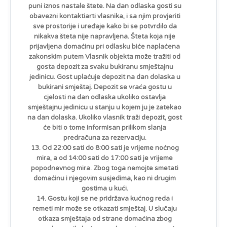
puni iznos nastale štete. Na dan odlaska gosti su
obavezni kontaktiarti vlasnika, i sa njim provjeriti
sve prostorije i uređaje kako bi se potvrdilo da
nikakva šteta nije napravljena. Šteta koja nije
prijavljena domaćinu pri odlasku biće naplaćena
zakonskim putem Vlasnik objekta može tražiti od
gosta depozit za svaku bukiranu smještajnu
jedinicu. Gost uplaćuje depozit na dan dolaska u
bukirani smještaj. Depozit se vraća gostu u
cjelosti na dan odlaska ukoliko ostavlja
smještajnu jedinicu u stanju u kojem ju je zatekao
na dan dolaska. Ukoliko vlasnik traži depozit, gost
će biti o tome informisan prilikom slanja
predračuna za rezervaciju.
13. Od 22:00 sati do 8:00 sati je vrijeme noćnog
mira, a od 14:00 sati do 17:00 sati je vrijeme
popodnevnog mira. Zbog toga nemojte smetati
domaćinu i njegovim susjedima, kao ni drugim
gostima u kući.
14. Gostu koji se ne pridržava kućnog reda i
remeti mir može se otkazati smještaj. U slučaju
otkaza smještaja od strane domaćina zbog