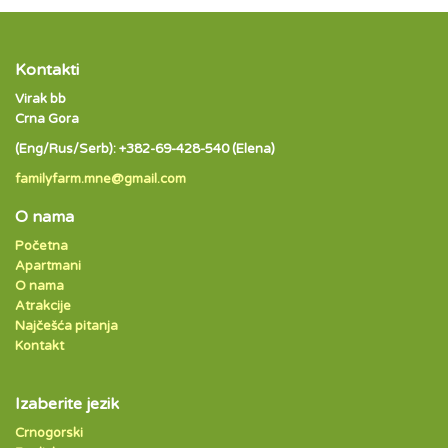
Kontakti
Virak bb
Crna Gora
(Eng/Rus/Serb): +382-69-428-540 (Elena)
familyfarm.mne@gmail.com
O nama
Početna
Apartmani
O nama
Atrakcije
Najčešća pitanja
Kontakt
Izaberite jezik
Crnogorski