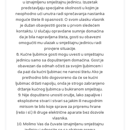
u iznajmljenu smještajnu jedinicu. Izuzetak
predstavljaju specijalne okolnosti u kojim je
neophodno ući unutra radi sprečavanja nastanka
moguće štete ili opasnosti. O svom ulasku vlasnik
je dužan obavjestiti goste u prvom sledećem
kontaktu. U slučaju opravdane sumnje domaćina
da je bila napravljena šteta, gosti su obavezni
omogućiti mu ulazak u smještajnu jedinicu radi
provjere situacije.
8. Kućne ljubimce gosti mogu uvesti u smještajnu
jedinicu samo sa dopuštenjem domaćina. Gost je
obavezan da odmah očisti za svojim ljubimcem i
da pazi da kućni ljubimac ne nanosi štetu Ako je
prethodno bilo dogovoreno da će se kućni
ljubimac držati napolju, onda je strogo zabranjeno
držanje kućnog ljubimca u bukiranom smještaju.
9. Nije dopušteno unositi oružje, lako zapaljive i
eksplozivne stvari i stvari sa jakim ili neugodnim
mirisom te bilo koje sprave za pripremu hrane
(rešo i sl.) ili druge električne aparate bez dozvole
vlasnika.
10. Molimo Vas da čuvate iznajmljenu smještajnu