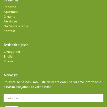
O nama
Početna
Apartmani
O nama
Atrakcije
Najčešća pitanja
Kontakt
Izaberite jezik
Crnogorski
English
Russian
Novosti
Prijavite se na našu mail listu da bi ste dobili na vrijeme informacije
o našim akcijama i povoljnostima.